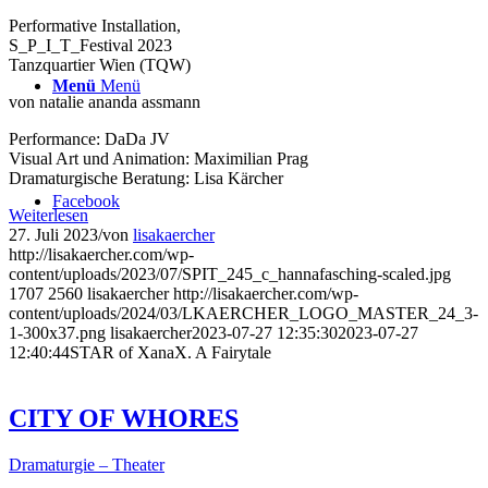
Performative Installation,
S_P_I_T_Festival 2023
Tanzquartier Wien (TQW)
Menü
Menü
von natalie ananda assmann
Performance: DaDa JV
Visual Art und Animation: Maximilian Prag
Dramaturgische Beratung: Lisa Kärcher
Facebook
Weiterlesen
27. Juli 2023
/
von
lisakaercher
http://lisakaercher.com/wp-
content/uploads/2023/07/SPIT_245_c_hannafasching-scaled.jpg
1707
2560
lisakaercher
http://lisakaercher.com/wp-
content/uploads/2024/03/LKAERCHER_LOGO_MASTER_24_3-
1-300x37.png
lisakaercher
2023-07-27 12:35:30
2023-07-27
12:40:44
STAR of XanaX. A Fairytale
CITY OF WHORES
Dramaturgie – Theater