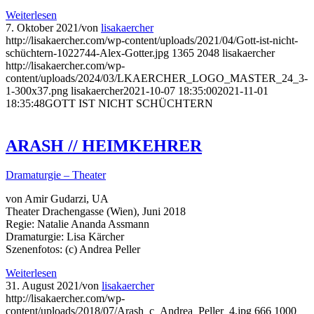
Weiterlesen
7. Oktober 2021
/
von
lisakaercher
http://lisakaercher.com/wp-content/uploads/2021/04/Gott-ist-nicht-
schüchtern-1022744-Alex-Gotter.jpg
1365
2048
lisakaercher
http://lisakaercher.com/wp-
content/uploads/2024/03/LKAERCHER_LOGO_MASTER_24_3-
1-300x37.png
lisakaercher
2021-10-07 18:35:00
2021-11-01
18:35:48
GOTT IST NICHT SCHÜCHTERN
ARASH // HEIMKEHRER
Dramaturgie – Theater
von Amir Gudarzi, UA
Theater Drachengasse (Wien), Juni 2018
Regie: Natalie Ananda Assmann
Dramaturgie: Lisa Kärcher
Szenenfotos: (c) Andrea Peller
Weiterlesen
31. August 2021
/
von
lisakaercher
http://lisakaercher.com/wp-
content/uploads/2018/07/Arash_c_Andrea_Peller_4.jpg
666
1000