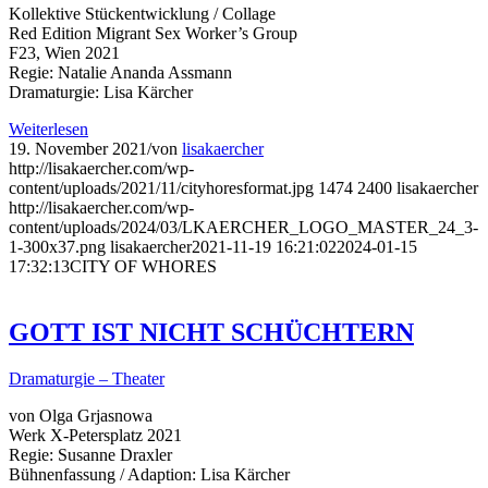
Kollektive Stückentwicklung / Collage
Red Edition Migrant Sex Worker’s Group
F23, Wien 2021
Regie: Natalie Ananda Assmann
Dramaturgie: Lisa Kärcher
Weiterlesen
19. November 2021
/
von
lisakaercher
http://lisakaercher.com/wp-
content/uploads/2021/11/cityhoresformat.jpg
1474
2400
lisakaercher
http://lisakaercher.com/wp-
content/uploads/2024/03/LKAERCHER_LOGO_MASTER_24_3-
1-300x37.png
lisakaercher
2021-11-19 16:21:02
2024-01-15
17:32:13
CITY OF WHORES
GOTT IST NICHT SCHÜCHTERN
Dramaturgie – Theater
von Olga Grjasnowa
Werk X-Petersplatz 2021
Regie: Susanne Draxler
Bühnenfassung / Adaption: Lisa Kärcher