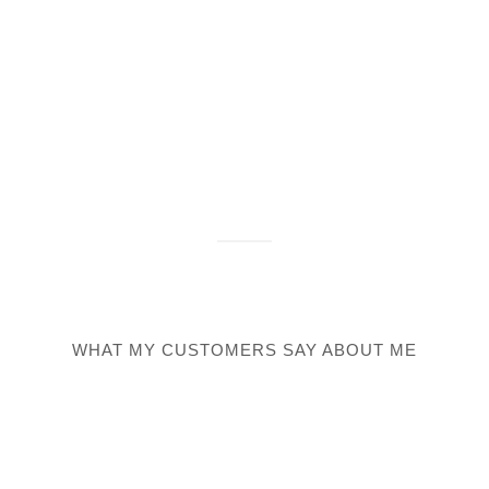
WHAT MY CUSTOMERS SAY ABOUT ME
We
lor sit amet, consectetuer adipiscing elit. Aenean
r. Aenean massa. Cum sociis natoque penatibus et 
parturient montes, nascetur ridiculus mus.