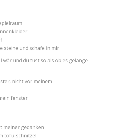
sspielraum
innenkleider
f
e steine und schafe in mir
ool wär und du tust so als ob es gelänge
nster, nicht vor meinem
mein fenster
alt meiner gedanken
m tofu-schnitzel