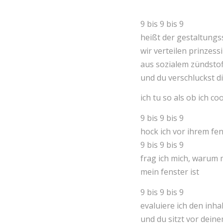
9 bis 9 bis 9
heißt der gestaltung
wir verteilen prinzess
aus sozialem zündstof
und du verschluckst di
ich tu so als ob ich c
9 bis 9 bis 9
hock ich vor ihrem fe
9 bis 9 bis 9
frag ich mich, warum 
mein fenster ist
9 bis 9 bis 9
evaluiere ich den inh
und du sitzt vor deine