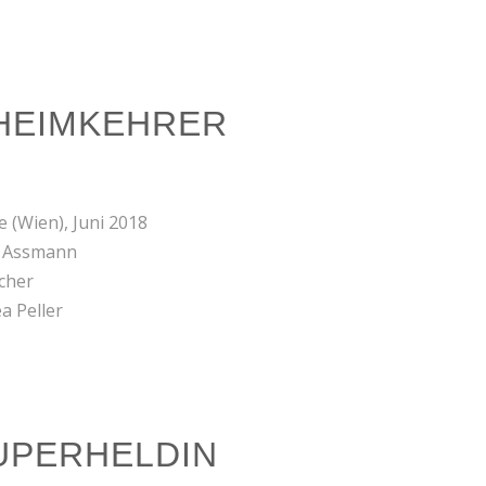
 HEIMKEHRER
 (Wien), Juni 2018
a Assmann
cher
a Peller
UPERHELDIN