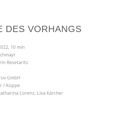
E DES VORHANGS
2022, 10 min
rchmayr
in Resetarits
trov GmbH
yr / Koppe
Katharina Lorenz, Lisa Kärcher