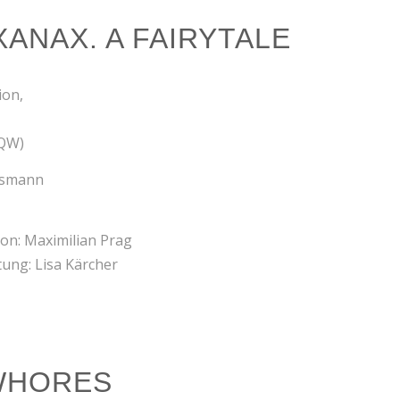
XANAX. A FAIRYTALE
ion,
TQW)
ssmann
ion: Maximilian Prag
ung: Lisa Kärcher
 WHORES