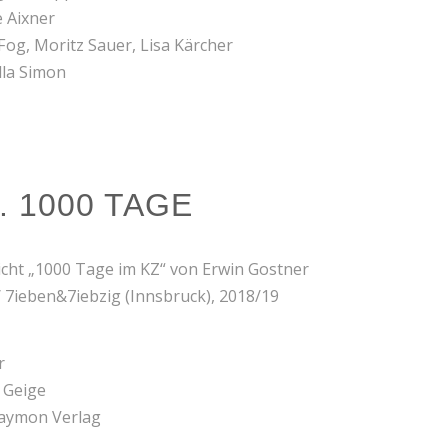
e Aixner
Fog, Moritz Sauer, Lisa Kärcher
lla Simon
 1000 TAGE
icht „1000 Tage im KZ“ von Erwin Gostner
/ 7ieben&7iebzig (Innsbruck), 2018/19
r
d Geige
Haymon Verlag