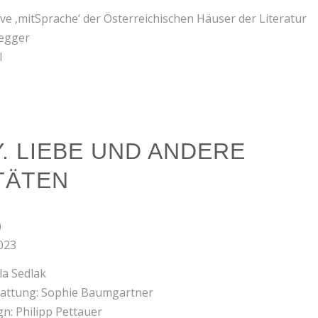
ive ‚mitSprache‘ der Österreichischen Häuser der Literatur
zegger
l
. LIEBE UND ANDERE
TÄTEN
)
023
la Sedlak
tattung: Sophie Baumgartner
n: Philipp Pettauer