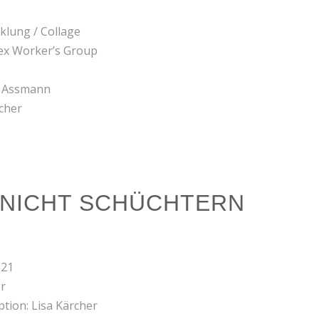
klung / Collage
Sex Worker’s Group
a Assmann
cher
 NICHT SCHÜCHTERN
021
er
tion: Lisa Kärcher