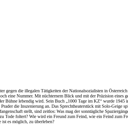
er gegen die illegalen Tätigkeiten der Nationalsozialisten in Österrei
och eine Nummer. Mit nüchternem Blick und mit der Präzision eines ge
auf der Bühne lebendig wird. Sein Buch „1000 Tage im KZ“ wurde 1945 
a Prader die Inszenierung an. Das Sprechtheaterstück mit Solo-Geige sp
efangenschaft stellt, sind zeitlos: Was mag der sonntägliche Spazierg
n zu Tode foltert? Wie wird ein Freund zum Feind, wie ein Feind zum
 ist es möglich, zu überleben?