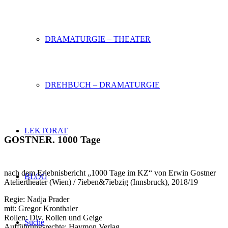
THEATER
DRAMATURGIE – THEATER
DREHBUCH – DRAMATURGIE
LEKTORAT
GOSTNER. 1000 Tage
nach dem Erlebnisbericht „1000 Tage im KZ“ von Erwin Gostner
BLOG
Ateliertheater (Wien) / 7ieben&7iebzig (Innsbruck), 2018/19
Regie: Nadja Prader
mit: Gregor Kronthaler
Rollen: Div. Rollen und Geige
Suche
Aufführungsrechte: Haymon Verlag