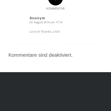
KOMMENTAR
Anonym
24. August 2014 um 17:14
sagte:
Love it! Thanks a lot!
Kommentare sind deaktiviert.