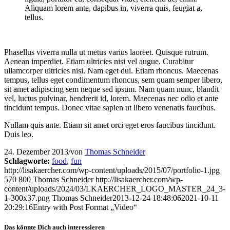
Aliquam lorem ante, dapibus in, viverra quis, feugiat a,
tellus.
Phasellus viverra nulla ut metus varius laoreet. Quisque rutrum.
Aenean imperdiet. Etiam ultricies nisi vel augue. Curabitur
ullamcorper ultricies nisi. Nam eget dui. Etiam rhoncus. Maecenas
tempus, tellus eget condimentum rhoncus, sem quam semper libero,
sit amet adipiscing sem neque sed ipsum. Nam quam nunc, blandit
vel, luctus pulvinar, hendrerit id, lorem. Maecenas nec odio et ante
tincidunt tempus. Donec vitae sapien ut libero venenatis faucibus.
Nullam quis ante. Etiam sit amet orci eget eros faucibus tincidunt.
Duis leo.
24. Dezember 2013
/
von
Thomas Schneider
Schlagworte:
food
,
fun
http://lisakaercher.com/wp-content/uploads/2015/07/portfolio-1.jpg
570
800
Thomas Schneider
http://lisakaercher.com/wp-
content/uploads/2024/03/LKAERCHER_LOGO_MASTER_24_3-
1-300x37.png
Thomas Schneider
2013-12-24 18:48:06
2021-10-11
20:29:16
Entry with Post Format „Video“
Das könnte Dich auch interessieren