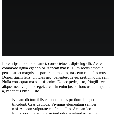
Menü
Menü
Facebook
Lorem ipsum dolor sit amet, consectetuer adipiscing elit. Aenean
commodo ligula eget dolor. Aenean massa. Cum sociis natoque
penatibus et magnis dis parturient montes, nascetur ridiculus mus.
Donec quam felis, ultricies nec, pellentesque eu, pretium quis, sem.
Nulla consequat massa quis enim. Donec pede justo, fringilla vel,
aliquet nec, vulputate eget, arcu. In enim justo, rhoncus ut, imperdiet
a, venenatis vitae, justo.
Nullam dictum felis eu pede mollis pretium. Integer
tincidunt. Cras dapibus. Vivamus elementum semper
nisi. Aenean vulputate eleifend tellus. Aenean leo
ligula, porttitor eu, consequat vitae, eleifend ac, enim.